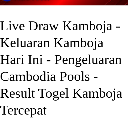
Live Draw Kamboja -
Keluaran Kamboja
Hari Ini - Pengeluaran
Cambodia Pools -
Result Togel Kamboja
Tercepat