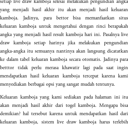
setiap live draw kamboja selesai melakukan pengundian angka
yang menjadi hasil akhir itu akan menjadi hasil keluaran
kamboja. Jadinya, para bettor bisa memanfaatkan situs
keluaran kamboja untuk mengetahui dengan rinci berapakah
angka yang menjadi hasil result kamboja hari ini. Pasalnya live
draw kamboja setiap harinya jika melakukan pengundian
angka-angka itu semuanya nantinya akan langsung dicatatkan
ke dalam tabel keluaran kamboja secara otomatis. Jadinya para
betttor tidak perlu merasa khawatir lagi pada saat ingin
mendapatkan hasil keluaran kamboja tercepat karena kami
menyediakan berbagai opsi yang sangat mudah tentunya.
Keluaran kamboja yang kami sediakan pada halaman ini itu
akan menjadi hasil akhir dari togel kamboja. Mengapa bisa
demikian? hal tersebut karena untuk mendapatkan hasil dari
keluaran kamboja, sistem live draw kamboja harus terlebih