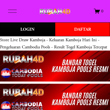
O
0
p
e
n
LOGIN
DAFTAR
M
e
Store
Live Draw Kamboja - Keluaran Kamboja Hari Ini -
n
Pengeluaran Cambodia Pools - Result Togel Kamboja Tercepat
u