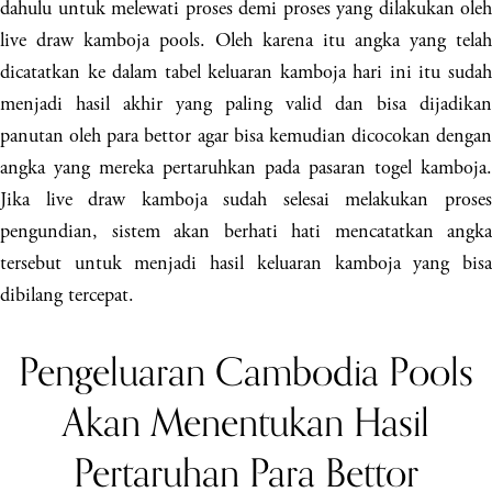
dahulu untuk melewati proses demi proses yang dilakukan oleh
live draw kamboja pools. Oleh karena itu angka yang telah
dicatatkan ke dalam tabel keluaran kamboja hari ini itu sudah
menjadi hasil akhir yang paling valid dan bisa dijadikan
panutan oleh para bettor agar bisa kemudian dicocokan dengan
angka yang mereka pertaruhkan pada pasaran togel kamboja.
Jika live draw kamboja sudah selesai melakukan proses
pengundian, sistem akan berhati hati mencatatkan angka
tersebut untuk menjadi hasil keluaran kamboja yang bisa
dibilang tercepat.
Pengeluaran Cambodia Pools
Akan Menentukan Hasil
Pertaruhan Para Bettor