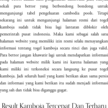
sekali para bettor yang berbondong bondong untuk
mengunjungi tabel pengeluaran cambodia pools. Tetapi
sekarang ini untuk mengunjungi halaman resmi dari togel
kamboja sudah tidak bisa lagi lantaran diblokir oleh
pemerintah pusat indonesia. Maka kami sebagai salah satu
halaman website yang memiliki izin resmi selalu menayangkan
informasi tentang togel kamboja secara rinci dan juga valid.
Para bettor jangan khawatir lagi untuk mendapatkan informasi
pada halaman website milik kami ini karena halaman yang
kami miliki ini terkoneksi secara langsung ke pusat togel
kamboja. Jadi seluruh hasil yang kami berikan akan sama persis
dan informasi yang kami berikan itu sudah menjadi informasi
yang sah dan tidak bisa diganggu gugat.
Result Kamboja Tercepat Dan Terbaru